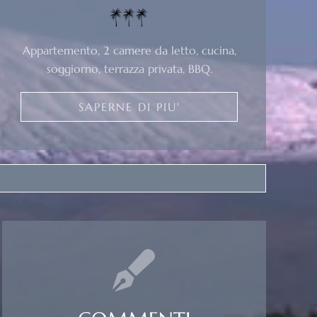
Appartemento, 2 camere da letto, cucina,
soggiorno, terrazza privata, BBQ.
SAPERNE DI PIU'