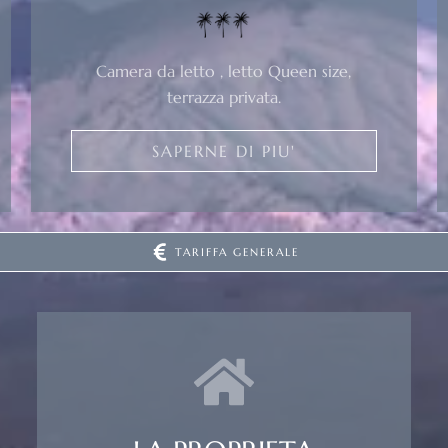
Camera da letto , letto Queen size,
terrazza privata.
SAPERNE DI PIU'
TARIFFA GENERALE