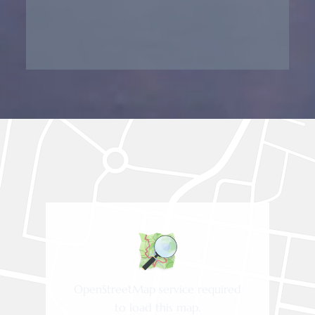
OpenStreetMap service required
to load this map.