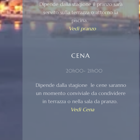
Dipende dalla stagione il pranzo sarà
servito sulla terrazza o attorno la
piscina.
.
Vedi pranzo
CENA
20h00- 21h00
Dipende dalla stagione le cene saranno
un momento conviviale da condividere
in terrazza o nella sala da pranzo.
Vedi Cena