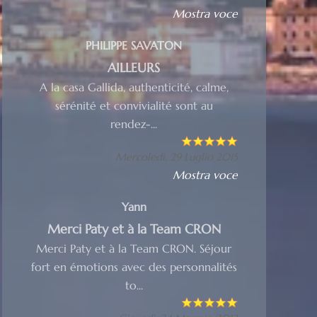
Mostra voce
PHILIPPE SAVATON
AILLEURS
A la casa Gallida, authenticité, calme,
sérénité et convivialité sont au
rendez-...
Mercoledì, 29 Luglio 2015
Mostra voce
Yann
Merci Paty et à la Team CRON
Merci Paty et à la Team CRON. Séjour
fort en émotions avec des personnalités
to...