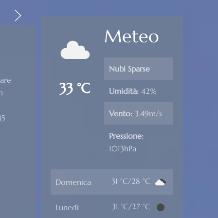
Meteo
Nubi Sparse
mare
33 °C
Umidità:
42%
n
Vento:
3.49m/s
45
Pressione:
1013hPa
31 °C/28 °C
Domenica
31 °C/27 °C
Lunedì