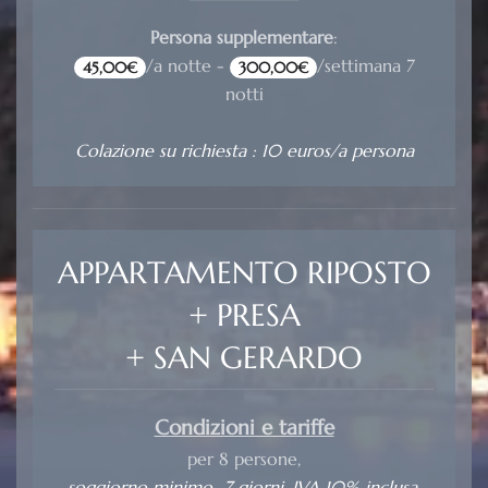
Persona supplementare
:
/a notte -
/settimana 7
45,00€
300,00€
notti
Colazione su richiesta : 10 euros/a persona
APPARTAMENTO RIPOSTO
+ PRESA
+ SAN GERARDO
Condizioni e tariffe
per 8 persone,
soggiorno minimo 7 giorni, IVA 10% inclusa.