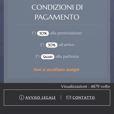
CONDIZIONI DI
PAGAMENTO
1°)
alla prenotazione
30%
2°)
all'arrivo
30%
3°)
alla partenza
Saldo
Non si accettano assegni
.
Visualizzazioni : 4879 volte
AVVISO LEGALE
CONTATTO